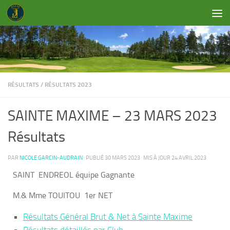
Skip to content
RÉSULTATS
/
RÉSULTATS 2023
SAINTE MAXIME – 23 MARS 2023
Résultats
PAR
NICOLE GARCIN-AUDRAIN
· PUBLIÉ
30 MARS 2023
· MIS À JOUR
24 AVRIL 2023
SAINT ENDREOL équipe Gagnante
M.& Mme TOUITOU 1er NET
Résultats Général Brut & Net à Sainte Maxime