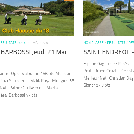
RÉSULTATS 2026
21 MAI 2026
NON CLASSÉ
/
RÉSULTATS
/
RÉ
 BARBOSSI Jeudi 21 Mai
SAINT ENDREOL –
Equipe Gagnante : Riviéra- 
Brut : Bruno Gruat – Christ
ante : Opio-Valbonne 156 pts Meilleur
Meilleur Net : Christian Dag
 Pinai Shaheen – Malik Royal Mougins 35
Blanche 43 pts
Net : Patrick Guillermin – Martial
iéra-Barbossi 47 pts