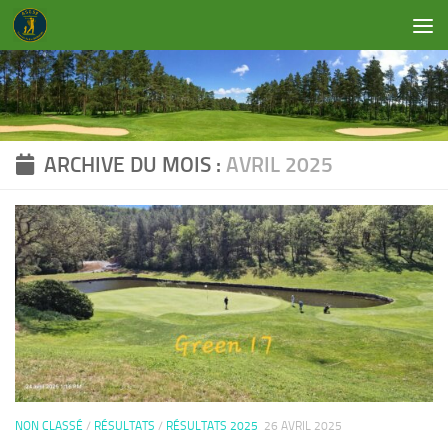
Skip to content
ARCHIVE DU MOIS :
AVRIL 2025
NON CLASSÉ
/
RÉSULTATS
/
RÉSULTATS 2025
26 AVRIL 2025