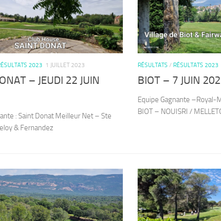
RÉSULTATS 2023
1 JUILLET 2023
RÉSULTATS
/
RÉSULTATS 2023
ONAT – JEUDI 22 JUIN
BIOT – 7 JUIN 20
Equipe Gagnante –Royal-Mo
BIOT – NOUISRI / MELLE
nte : Saint Donat Meilleur Net – Ste
eloy & Fernandez