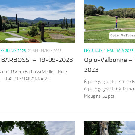
RÉSULTATS 2023
21 SEPTEMBRE 2023
RÉSULTATS
/
RÉSULTATS 2023
 BARBOSSI – 19-09-2023
Opio-Valbonne – 
2023
nte : Riviera Barbossi Meilleur Net :
eol – BAUGE/MAISONNASSE
Équipe gagnante: Grande Ba
équipe gagnante): X. Raiba
Mougins: 52 pts