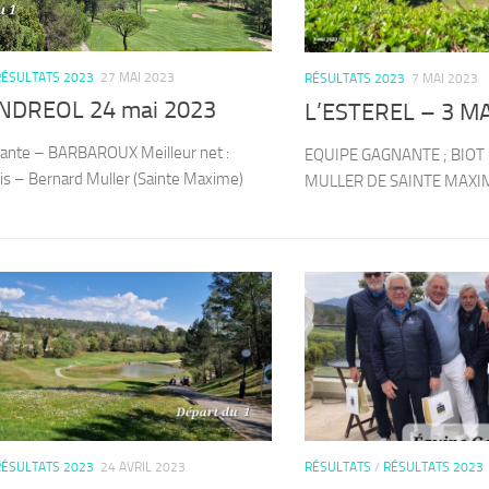
RÉSULTATS 2023
27 MAI 2023
RÉSULTATS 2023
7 MAI 2023
NDREOL 24 mai 2023
L’ESTEREL – 3 MA
ante – BARBAROUX Meilleur net :
EQUIPE GAGNANTE ; BIOT 
is – Bernard Muller (Sainte Maxime)
MULLER DE SAINTE MAXI
RÉSULTATS 2023
24 AVRIL 2023
RÉSULTATS
/
RÉSULTATS 2023