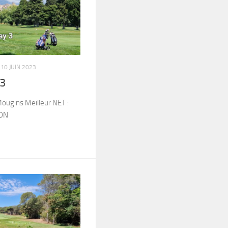
10 JUIN 2023
23
ugins Meilleur NET :
TON