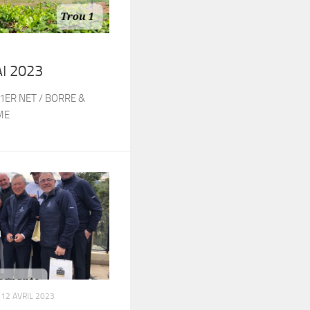
I 2023
1ER NET / BORRE &
ME
12 AVRIL 2023