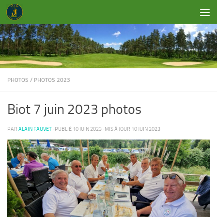
Skip to content
PHOTOS
/
PHOTOS 2023
Biot 7 juin 2023 photos
PAR
ALAIN FAUVET
· PUBLIÉ
10 JUIN 2023
· MIS À JOUR
10 JUIN 2023