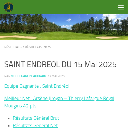
Skip to content
RÉSULTATS
/
RÉSULTATS 2025
SAINT ENDREOL DU 15 Mai 2025
PAR
NICOLE GARCIN-AUDRAIN
·
17 MAI 2025
Equipe Gagnante : Saint Endréol
Meilleur Net : Arsène Jiroyan – Thierry Lafargue Royal
Mougins 42 pts
Résultats Général Brut
Résultats Général Net