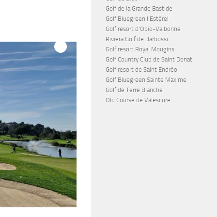
Golf de la Grande Bastide
Golf Bluegreen l’Estérel
Golf resort d'Opio-Valbonne
Riviera Golf de Barbossi
Golf resort Royal Mougins
Golf Country Club de Saint Donat
Golf resort de Saint Endréol
Golf Bluegreen Sainte Maxime
Golf de Terre Blanche
Old Course de Valescure