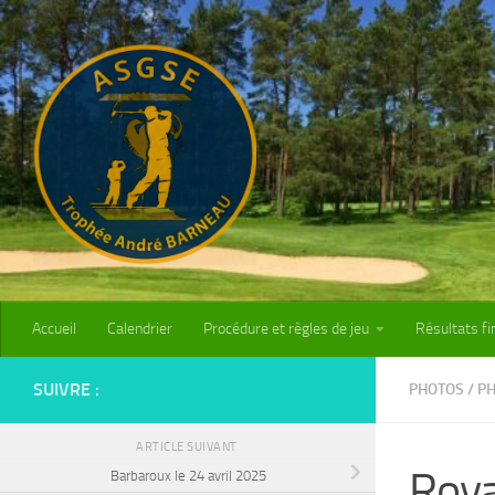
Skip to content
Accueil
Calendrier
Procédure et règles de jeu
Résultats fi
SUIVRE :
PHOTOS
/
PH
ARTICLE SUIVANT
Roya
Barbaroux le 24 avril 2025