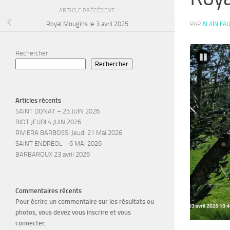
ARTICLE PRÉCÉDENT
Royal Mougins le 3 avril 2025
PAR
ALAIN FA
Rechercher
Rechercher
Articles récents
SAINT DONAT – 25 JUIN 2026
BIOT JEUDI 4 JUIN 2026
RIVIERA BARBOSSI Jeudi 21 Mai 2026
SAINT ENDREOL – 6 MAI 2026
BARBAROUX 23 avril 2026
Commentaires récents
Pour écrire un commentaire sur les résultats ou
photos, vous devez vous inscrire et vous
connecter.