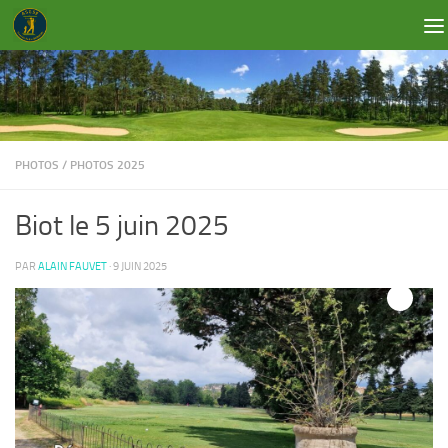
Skip to content
PHOTOS
/
PHOTOS 2025
Biot le 5 juin 2025
PAR
ALAIN FAUVET
·
9 JUIN 2025