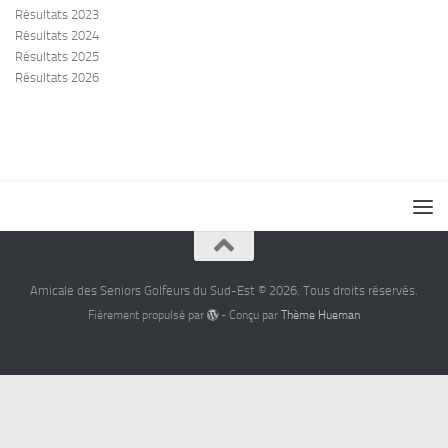
Résultats 2023
Résultats 2024
Résultats 2025
Résultats 2026
Amicale des Seniors Golfeurs du Sud-Est © 2026. Tous droits réservés.
Fièrement propulsé par
- Conçu par
Thème Hueman