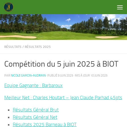
Skip to content
RÉSULTATS
/
RÉSULTATS 2025
Compétition du 5 juin 2025 à BIOT
PAR
NICOLE GARCIN-AUDRAIN
· PUBLIÉ
9 JUIN 2025
· MIS À JOUR
10 JUIN 2025
Equipe Gagnante : Barbaroux
Meilleur Net : Charles Houtart – Jean Claude Parhad 45pts
Résultats Général Brut
Résultats Général Net
Résultats 2025 Barneau à BIOT